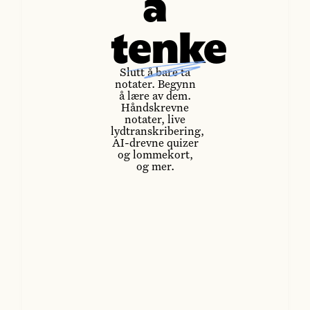
å
tenke
Slutt å bare ta
notater. Begynn
å lære av dem.
Håndskrevne
notater, live
lydtranskribering,
AI-drevne quizer
og lommekort,
og mer.