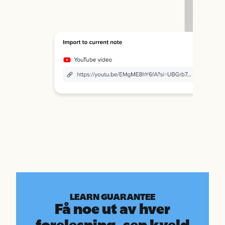
LEARN GUARANTEE
Få noe ut av hver
forelesning, sen kveld