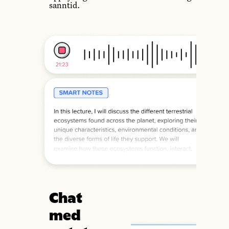
sanntid.
Chat
med