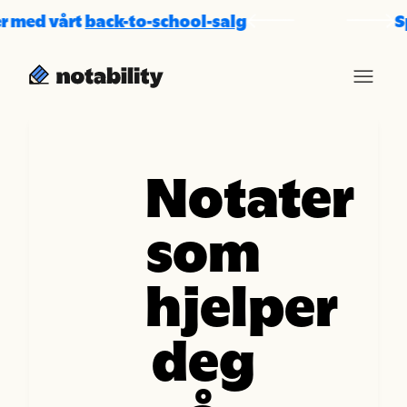
ed vårt
back-to-school-salg
Spar
Notater
som
hjelper
deg